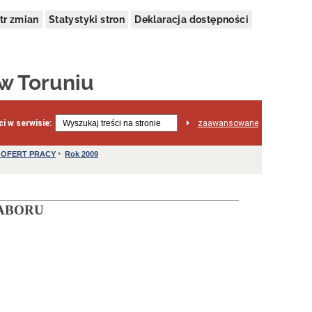
tr zmian
Statystyki stron
Deklaracja dostępności
 w Toruniu
i w serwisie:
zaawansowane
 OFERT PRACY
Rok 2009
ABORU