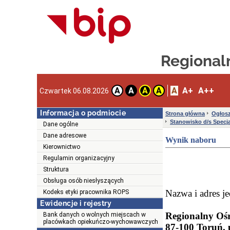
Regionaln
A
A+
A++
A
A
A
A
Czwartek 06.08.2026
Informacja o podmiocie
Strona główna
Ogłosz
Stanowisko d/s Specj
Dane ogólne
Dane adresowe
Wynik naboru
Kierownictwo
Regulamin organizacyjny
Struktura
Obsługa osób niesłyszących
Nazwa i adres je
Kodeks etyki pracownika ROPS
Ewidencje i rejestry
Regionalny Ośr
Bank danych o wolnych miejscach w
placówkach opiekuńczo-wychowawczych
87-100 Toruń, 