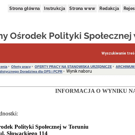
Strona główna
Instrukcja
Strona www
Redakcja
Rejes
y Ośrodek Polityki Społecznej
Wyszukiwanie treśc
enia
Oferty pracy
OFERTY PRACY NA STANOWISKA URZĘDNICZE
ARCHIWUM
Wynik naboru
alistycznego Doradztwa dla OPS i PCPR
INFORMACJA O WYNIKU N
dnostki:
odek Polityki Społecznej w Toruniu
ul. Słowackiego 114