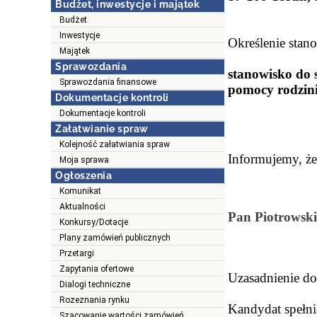
Budżet, inwestycje i majątek
Budżet
Inwestycje
Określenie stan
Majątek
Sprawozdania
stanowisko do 
Sprawozdania finansowe
pomocy rodzin
Dokumentacje kontroli
Dokumentacje kontroli
Załatwianie spraw
Kolejność załatwiania spraw
Informujemy, że
Moja sprawa
Ogłoszenia
Komunikat
Aktualności
Pan Piotrowski
Konkursy/Dotacje
Plany zamówień publicznych
Przetargi
Zapytania ofertowe
Uzasadnienie d
Dialogi techniczne
Rozeznania rynku
Kandydat spełni
Szacowanie wartości zamówień