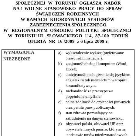
rejestry
SPOŁECZNEJ
W
TORUNIU
OGŁASZA
NABÓR
Bank
NA 1 WOLNE
STANOWISKO
PRACY
DO
SPRAW
danych
ŚWIADCZEŃ
RODZINNYCH
o
W RAMACH
KOORDYNACJI
SYSTEMÓW
wolnych
ZABEZPIECZENIA SPOŁECZNEGO
miejscach
W
REGIONALNYM
OŚRODKU
POLITYKI
SPOŁECZNEJ
w
W
TORUNIU UL. SŁOWACKIEGO
114,
87-100
TORUŃ
placówkach
OFERTA
NR
16 /2009
z 6 lipca 2009 r.
opiekuńczo-
wychowawczych
WYMAGANIA
a)
wykształcenie wyższe (preferowane
Budżet,
prawo, administracja ),
NIEZBĘDNE
inwestycje
b)
znajomość obsługi komputera (Word,
i
majątek
Excel),
c)
umiejętność posługiwania się językiem
Budżet
angielskim lub niemieckim w stopniu
Inwestycje
komunikatywnym,
Majątek
d)
niekaralność za przestępstwa
popełnione umyślnie,
Sprawozdania
e)
pełna zdolność do czynności prawnych
Sprawozdania
oraz pełnia praw publicznych
,
finansowe
f)
stan zdrowia pozwalający na
Dokumentacje
zatrudnienie na danym stanowisku,
kontroli
g)
obywatel polski, obywatel UE oraz
Dokumentacje
obywatele innych państw, którym na
kontroli
podstawie umów międzynarodowych