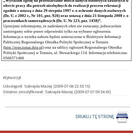
z
„Wyrażam zgodę na przetwarzanie moich danych osobowych zawartych w
konsultacji
ofercie pracy dla potrzeb niezbędnych do realizacji procesu rekrutacji
społecznych
zgodnie z ustawą z dnia 29 sierpnia 1997 r. o ochronie danych osobowych
projektu
(Dz. U. z 2002 r., Nr 101, poz. 926) oraz ustawą
z dnia 21 listopada 2008 r. o
„Strategii
pracownikach samorządowych (Dz. U. Nr 223, poz. 1458)
”.
Polityki
Uprzejmie informujemy, że nadesłanych ofert nie zwracamy, jednocześnie
Społecznej
zastrzegamy sobie prawo odpowiedzi tylko na wybrane ogłoszenia.
Województwa
Informacja o wyniku naboru będzie umieszczona w Biuletynie Informacji
Kujawsko-
Publicznej Regionalnego Ośrodka Polityki Społecznej w Toruniu
Pomorskiego
(http://rops.torun.ibip.pl)
do
oraz na tablicy ogłoszeń Regionalnego Ośrodka
roku
Polityki Społecznej w Toruniu, ul. Słowackiego 114. Informacja telefoniczna:
2030”
0566571460
Konsultacje
społeczne
projektu
Wytworzył:
"Strategii
Polityki
Udostępnił:
Sakrajda Maciej
(2009-07-06 22:55:15)
Społecznej
Ostatnio zmodyfikował:
Sakrajda Maciej
(2009-07-07 09:54:43)
Województwa
Kujawsko-
Pomorskiego
do
roku
2030"
DRUKUJ TĘ STRONĘ
Harmonogram
prac