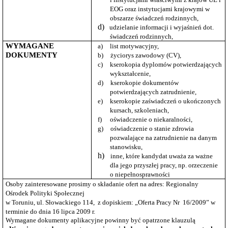
wartości
EOG oraz instytucjami krajowymi w
zamówień
obszarze świadczeń rodzinnych,
Oferty
d)
udzielanie informacji i wyjaśnień dot.
inwestycyjne
świadczeń rodzinnych,
WYMAGANE
Oferty
a)
list motywacyjny,
pracy
DOKUMENTY
b)
życiorys zawodowy (CV),
c)
kserokopia dyplomów potwierdzających
Opracowanie
Strategii
wykształcenie,
Polityki
d)
kserokopie dokumentów
Społecznej
potwierdzających zatrudnienie,
do
e)
kserokopie zaświadczeń o ukończonych
roku
kursach, szkoleniach,
2030.
f)
oświadczenie o niekaralności,
Przyjęcie
g)
oświadczenie o stanie zdrowia
Strategii
pozwalające na zatrudnienie na danym
Polityki
stanowisku,
Społecznej
h)
inne, które kandydat uważa za ważne
Województwa
dla jego przyszłej pracy, np.
orzeczenie
Kujawsko
o niepełnosprawności
–
Pomorskiego
Osoby zainteresowane prosimy o składanie ofert na adres: Regionalny
do
Ośrodek Polityki Społecznej
roku
w Toruniu, ul. Słowackiego 114,
z dopiskiem: „Oferta Pracy Nr
16/2009” w
2030
terminie do dnia 16 lipca 2009 r.
Sprawozdanie
Wymagane dokumenty aplikacyjne powinny być opatrzone klauzulą