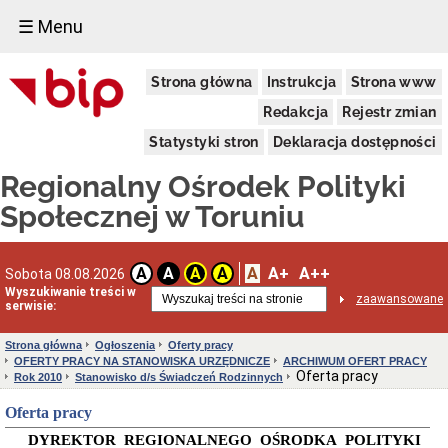
☰ Menu
Informacja
Strona główna
Instrukcja
Strona www
o
podmiocie
Redakcja
Rejestr zmian
Dane
ogólne
Statystyki stron
Deklaracja dostępności
Dane
Regionalny Ośrodek Polityki
adresowe
Kierownictwo
Społecznej w Toruniu
Regulamin
organizacyjny
Struktura
A
A+
A++
A
A
A
A
Sobota 08.08.2026
Wyszukiwanie treści w
Obsługa
zaawansowane
serwisie:
osób
niesłyszących
Strona główna
Ogłoszenia
Oferty pracy
Kodeks
OFERTY PRACY NA STANOWISKA URZĘDNICZE
ARCHIWUM OFERT PRACY
etyki
Oferta pracy
Rok 2010
Stanowisko d/s Świadczeń Rodzinnych
pracownika
ROPS
Oferta pracy
Ewidencje
i
DYREKTOR
REGIONALNEGO
OŚRODKA
POLITYKI