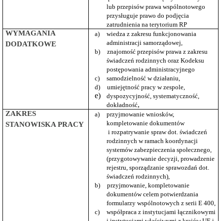
Załatwianie
lub przepisów prawa wspólnotowego
spraw
przysługuje prawo do podjęcia
zatrudnienia na terytorium RP
Kolejność
WYMAGANIA
załatwiania
a)
wiedza z zakresu funkcjonowania
spraw
administracji samorządowej,
DODATKOWE
b)
znajomość przepisów prawa z zakresu
Moja
świadczeń rodzinnych oraz Kodeksu
sprawa
postępowania administracyjnego
Ogłoszenia
c)
samodzielność w działaniu,
Komunikat
d)
umiejętność pracy w zespole,
e)
Aktualności
dyspozycyjność, systematyczność,
,
dokładność
Konkursy/Dotacje
ZAKRES
a)
przyjmowanie wniosków,
Plany
kompletowanie dokumentów
STANOWISKA PRACY
zamówień
i rozpatrywanie spraw dot. świadczeń
publicznych
rodzinnych w ramach koordynacji
Przetargi
systemów zabezpieczenia społecznego,
Zapytania
(przygotowywanie decyzji, prowadzenie
ofertowe
rejestru, sporządzanie sprawozdań dot.
świadczeń rodzinnych),
Dialogi
b)
przyjmowanie, kompletowanie
techniczne
dokumentów celem potwierdzania
Rozeznania
formularzy wspólnotowych z serii E 400,
rynku
c)
współpraca z instytucjami łącznikowymi
Szacowanie
i instytucjami właściwymi z krajów UE i