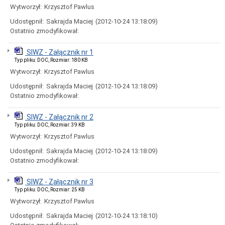
Załatwianie
Wytworzył:
Krzysztof Pawlus
spraw
Udostępnił:
Sakrajda Maciej
(2012-10-24 13:18:09)
Kolejność
Ostatnio zmodyfikował:
załatwiania
spraw
SIWZ - Załącznik nr 1
Moja
Typ pliku: DOC, Rozmiar: 180 KB
sprawa
Wytworzył:
Krzysztof Pawlus
Ogłoszenia
Komunikat
Udostępnił:
Sakrajda Maciej
(2012-10-24 13:18:09)
Ostatnio zmodyfikował:
Aktualności
Konkursy/Dotacje
SIWZ - Załącznik nr 2
Plany
Typ pliku: DOC, Rozmiar: 39 KB
zamówień
Wytworzył:
Krzysztof Pawlus
publicznych
Przetargi
Udostępnił:
Sakrajda Maciej
(2012-10-24 13:18:09)
Ostatnio zmodyfikował:
Zapytania
ofertowe
Dialogi
SIWZ - Załącznik nr 3
techniczne
Typ pliku: DOC, Rozmiar: 25 KB
Wytworzył:
Krzysztof Pawlus
Rozeznania
rynku
Udostępnił:
Sakrajda Maciej
(2012-10-24 13:18:10)
Szacowanie