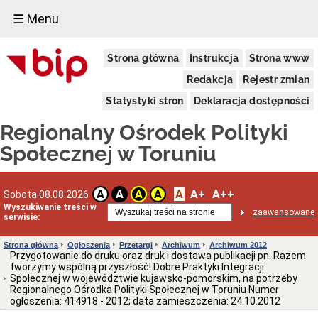
☰ Menu
Informacja
Strona główna
Instrukcja
Strona www
o
podmiocie
Redakcja
Rejestr zmian
Dane
ogólne
Statystyki stron
Deklaracja dostępności
Dane
Regionalny Ośrodek Polityki
adresowe
Kierownictwo
Społecznej w Toruniu
Regulamin
organizacyjny
Struktura
A
A+
A++
A
A
A
A
Sobota 08.08.2026
Wyszukiwanie treści w
Obsługa
zaawansowane
serwisie:
osób
niesłyszących
Strona główna
Ogłoszenia
Przetargi
Archiwum
Archiwum 2012
Kodeks
Przygotowanie do druku oraz druk i dostawa publikacji pn. Razem
etyki
tworzymy wspólną przyszłość! Dobre Praktyki Integracji
pracownika
Społecznej w województwie kujawsko-pomorskim, na potrzeby
ROPS
Regionalnego Ośrodka Polityki Społecznej w Toruniu Numer
Ewidencje
ogłoszenia: 414918 - 2012; data zamieszczenia: 24.10.2012
i