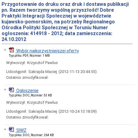
rejestry
Przygotowanie do druku oraz druk i dostawa publikacji
Bank
pn. Razem tworzymy wspólną przyszłość! Dobre
danych
Praktyki Integracji Społecznej w województwie
o
kujawsko-pomorskim, na potrzeby Regionalnego
wolnych
Ośrodka Polityki Społecznej w Toruniu Numer
miejscach
ogłoszenia: 414918 - 2012; data zamieszczenia:
w
placówkach
24.10.2012
opiekuńczo-
wychowawczych
Wybór najkorzystniejszej oferty
Budżet,
Typ pliku: PDF, Rozmiar: 1 MB
inwestycje
Wytworzył:
Krzysztof Pawlus
i
majątek
Udostępnił:
Sakrajda Maciej
(2012-11-13 20:44:55)
Budżet
Ostatnio zmodyfikował:
Inwestycje
Ogłoszenie
Majątek
Typ pliku: DOC, Rozmiar: 53 KB
Sprawozdania
Wytworzył:
Krzysztof Pawlus
Sprawozdania
finansowe
Udostępnił:
Sakrajda Maciej
(2012-10-24 13:18:09)
Ostatnio zmodyfikował:
Dokumentacje
kontroli
Dokumentacje
SIWZ
kontroli
Typ pliku: DOC, Rozmiar: 264 KB