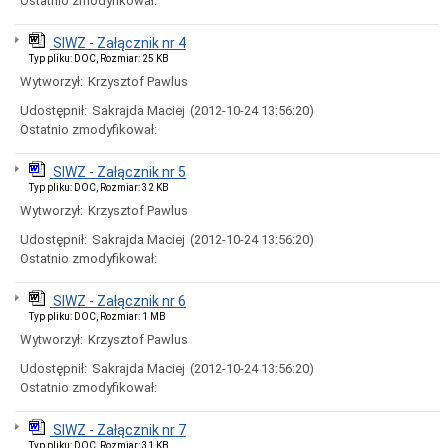
Ostatnio zmodyfikował:
wartości
zamówień
SIWZ - Załącznik nr 4
Oferty
Typ pliku: DOC, Rozmiar: 25 KB
inwestycyjne
Wytworzył:
Krzysztof Pawlus
Oferty
pracy
Udostępnił:
Sakrajda Maciej
(2012-10-24 13:56:20)
Opracowanie
Ostatnio zmodyfikował:
Strategii
Polityki
SIWZ - Załącznik nr 5
Społecznej
Typ pliku: DOC, Rozmiar: 32 KB
do
roku
Wytworzył:
Krzysztof Pawlus
2030.
Udostępnił:
Sakrajda Maciej
(2012-10-24 13:56:20)
Przyjęcie
Ostatnio zmodyfikował:
Strategii
Polityki
Społecznej
SIWZ - Załącznik nr 6
Województwa
Typ pliku: DOC, Rozmiar: 1 MB
Kujawsko
Wytworzył:
Krzysztof Pawlus
–
Pomorskiego
Udostępnił:
Sakrajda Maciej
(2012-10-24 13:56:20)
do
Ostatnio zmodyfikował:
roku
2030
SIWZ - Załącznik nr 7
Sprawozdanie
Typ pliku: DOC, Rozmiar: 31 KB