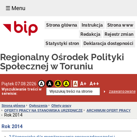
☰ Menu
Informacja
Strona główna
Instrukcja
Strona www
o
podmiocie
Redakcja
Rejestr zmian
Dane
ogólne
Statystyki stron
Deklaracja dostępności
Dane
Regionalny Ośrodek Polityki
adresowe
Kierownictwo
Społecznej w Toruniu
Regulamin
organizacyjny
Struktura
A
A+
A++
A
A
A
A
Piątek 07.08.2026
Wyszukiwanie treści w
Obsługa
zaawansowane
serwisie:
osób
niesłyszących
Strona główna
Ogłoszenia
Oferty pracy
Kodeks
OFERTY PRACY NA STANOWISKA URZĘDNICZE
ARCHIWUM OFERT PRACY
etyki
Rok 2014
pracownika
ROPS
Rok 2014
Ewidencje
i