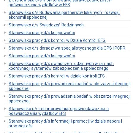
2 Stanowiska d/s monitorowania sprawozdawczości i
rejestry
poświadczania wydatków w EFS
Bank
Stanowisko d/s Budowania partnerstw lokalnych i rozwoju
danych
ekonomii społecznej
o
wolnych
Stanowisko d/s Swiadczeń Rodzinnych
miejscach
w
Stanowisko pracy d/s księgowości
placówkach
Stanowisko pracy d/s kontroli w Dziale Kontroli EFS.
opiekuńczo-
wychowawczych
Stanowisko d/s doradztwa specjalistycznego dla OPS i PCPR
Budżet,
Stanowisko pracy d/s księgowości
inwestycje
i
Stanowisko pracy d/s świadczeń rodzinnych w ramach
majątek
koordynacji systemów zabezpieczenia społecznego
Budżet
Stanowisko pracy d/s kontroli w dziale kontroli EFS
Inwestycje
Stanowiska pracy d/s prowadzenia badań w obszarze integracji
Majątek
społecznej.
Sprawozdania
Stanowisko pracy d/s prowadzenia badań w obszarze integracji
społecznej.
Sprawozdania
finansowe
Stanowisko d/s monitorowania, sprawozdawczości i
poświadczania wydatków EFS
Dokumentacje
kontroli
Stanowisko pracy d/s informacji i promocji w dziale naboru i
Dokumentacje
promocji efs
kontroli