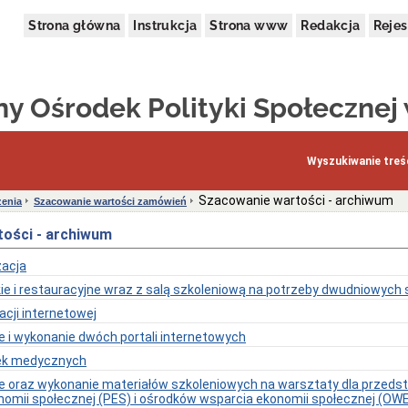
Strona główna
Instrukcja
Strona www
Redakcja
Rejes
y Ośrodek Polityki Społecznej
Wyszukiwanie treśc
Szacowanie wartości - archiwum
enia
Szacowanie wartości zamówień
ości - archiwum
acja
kie i restauracyjne wraz z salą szkoleniową na potrzeby dwudniowych
acji internetowej
 i wykonanie dwóch portali internetowych
ek medycznych
 oraz wykonanie materiałów szkoleniowych na warsztaty dla przedsta
mii społecznej (PES) i ośrodków wsparcia ekonomii społecznej (OWES