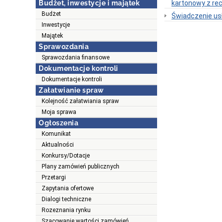
Budżet, inwestycje i majątek
kartonowy z re
Budżet
Świadczenie us
Inwestycje
Majątek
Sprawozdania
Sprawozdania finansowe
Dokumentacje kontroli
Dokumentacje kontroli
Załatwianie spraw
Kolejność załatwiania spraw
Moja sprawa
Ogłoszenia
Komunikat
Aktualności
Konkursy/Dotacje
Plany zamówień publicznych
Przetargi
Zapytania ofertowe
Dialogi techniczne
Rozeznania rynku
Szacowanie wartości zamówień