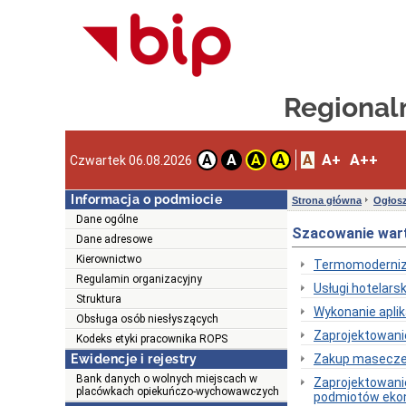
Regionaln
A
A+
A++
A
A
A
A
Czwartek 06.08.2026
Informacja o podmiocie
Strona główna
Ogłosz
Dane ogólne
Szacowanie wart
Dane adresowe
Kierownictwo
Termomoderniz
Regulamin organizacyjny
Usługi hotelars
Struktura
Wykonanie aplik
Obsługa osób niesłyszących
Zaprojektowanie
Kodeks etyki pracownika ROPS
Ewidencje i rejestry
Zakup masecz
Bank danych o wolnych miejscach w
Zaprojektowanie
placówkach opiekuńczo-wychowawczych
podmiotów ekono