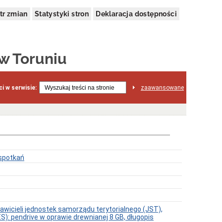
tr zmian
Statystyki stron
Deklaracja dostępności
 w Toruniu
i w serwisie:
zaawansowane
 spotkań
wicieli jednostek samorządu terytorialnego (JST),
): pendrive w oprawie drewnianej 8 GB, długopis