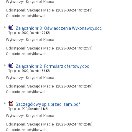
Wytworzył:
Krzysztof Kapsa
Załatwianie
spraw
Udostępnił:
Sakrajda Maciej
(2023-08-24 19:12:41)
Kolejność
Ostatnio zmodyfikował:
załatwiania
spraw
Załącznik nr 3_Oświadczenia Wykonawcy.doc
Moja
Typ pliku: DOC, Rozmiar: 72 KB
sprawa
Wytworzył:
Krzysztof Kapsa
Ogłoszenia
Udostępnił:
Sakrajda Maciej
(2023-08-24 19:12:51)
Komunikat
Ostatnio zmodyfikował:
Aktualności
Konkursy/Dotacje
Załącznik nr 2_Formularz ofertowy.doc
Plany
Typ pliku: DOC, Rozmiar: 86 KB
zamówień
Wytworzył:
Krzysztof Kapsa
publicznych
Udostępnił:
Sakrajda Maciej
(2023-08-24 19:12:49)
Przetargi
Ostatnio zmodyfikował:
Zapytania
ofertowe
Szczegółowy opis przed. zam..pdf
Dialogi
Typ pliku: PDF, Rozmiar: 1 MB
techniczne
Wytworzył:
Krzysztof Kapsa
Rozeznania
rynku
Udostępnił:
Sakrajda Maciej
(2023-08-24 19:12:48)
Ostatnio zmodyfikował:
Szacowanie