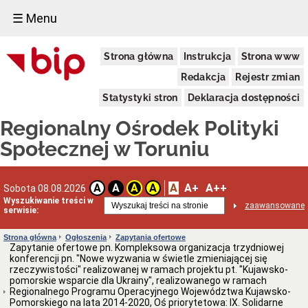
☰ Menu
Informacja
Strona główna
Instrukcja
Strona www
o
podmiocie
Redakcja
Rejestr zmian
Dane
ogólne
Statystyki stron
Deklaracja dostępności
Dane
Regionalny Ośrodek Polityki
adresowe
Kierownictwo
Społecznej w Toruniu
Regulamin
organizacyjny
Struktura
A
A+
A++
A
A
A
A
Sobota 08.08.2026
Wyszukiwanie treści w
Obsługa
zaawansowane
serwisie:
osób
niesłyszących
Strona główna
Ogłoszenia
Zapytania ofertowe
Kodeks
Zapytanie ofertowe pn. Kompleksowa organizacja trzydniowej
etyki
konferencji pn. "Nowe wyzwania w świetle zmieniającej się
pracownika
rzeczywistości" realizowanej w ramach projektu pt. "Kujawsko-
ROPS
pomorskie wsparcie dla Ukrainy", realizowanego w ramach
Ewidencje
Regionalnego Programu Operacyjnego Województwa Kujawsko-
i
Pomorskiego na lata 2014-2020, Oś priorytetowa: IX. Solidarne