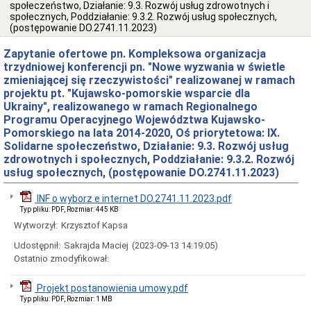
rejestry
społeczeństwo, Działanie: 9.3. Rozwój usług zdrowotnych i
społecznych, Poddziałanie: 9.3.2. Rozwój usług społecznych,
Bank
(postępowanie DO.2741.11.2023)
danych
o
Zapytanie ofertowe pn. Kompleksowa organizacja
wolnych
miejscach
trzydniowej konferencji pn. "Nowe wyzwania w świetle
w
zmieniającej się rzeczywistości" realizowanej w ramach
placówkach
projektu pt. "Kujawsko-pomorskie wsparcie dla
opiekuńczo-
Ukrainy", realizowanego w ramach Regionalnego
wychowawczych
Programu Operacyjnego Województwa Kujawsko-
Budżet,
Pomorskiego na lata 2014-2020, Oś priorytetowa: IX.
inwestycje
Solidarne społeczeństwo, Działanie: 9.3. Rozwój usług
i
majątek
zdrowotnych i społecznych, Poddziałanie: 9.3.2. Rozwój
usług społecznych, (postępowanie DO.2741.11.2023)
Budżet
Inwestycje
INF o wyborz e internet DO.2741.11.2023.pdf
Majątek
Typ pliku: PDF, Rozmiar: 445 KB
Sprawozdania
Wytworzył:
Krzysztof Kapsa
Sprawozdania
Udostępnił:
Sakrajda Maciej
(2023-09-13 14:19:05)
finansowe
Ostatnio zmodyfikował:
Dokumentacje
kontroli
Projekt postanowienia umowy.pdf
Dokumentacje
Typ pliku: PDF, Rozmiar: 1 MB
kontroli