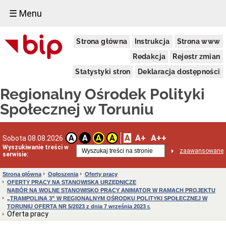
☰ Menu
Informacja
Strona główna
Instrukcja
Strona www
o
podmiocie
Redakcja
Rejestr zmian
Dane
ogólne
Statystyki stron
Deklaracja dostępności
Dane
Regionalny Ośrodek Polityki
adresowe
Kierownictwo
Społecznej w Toruniu
Regulamin
organizacyjny
Struktura
A
A+
A++
A
A
A
A
Sobota 08.08.2026
Wyszukiwanie treści w
Obsługa
zaawansowane
serwisie:
osób
niesłyszących
Strona główna
Ogłoszenia
Oferty pracy
Kodeks
OFERTY PRACY NA STANOWISKA URZĘDNICZE
etyki
NABÓR NA WOLNE STANOWISKO PRACY ANIMATOR W RAMACH PROJEKTU
pracownika
„TRAMPOLINA 3” W REGIONALNYM OŚRODKU POLITYKI SPOŁECZNEJ W
ROPS
TORUNIU OFERTA NR 5/2023 z dnia 7 września 2023 r.
Ewidencje
Oferta pracy
i