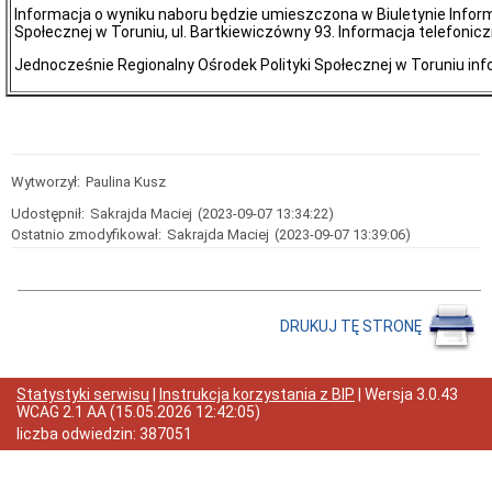
z
Informacja o wyniku naboru będzie umieszczona w Biuletynie Informa
konsultacji
Społecznej w Toruniu, ul. Bartkiewiczówny 93. Informacja telefoni
społecznych
projektu
Jednocześnie Regionalny Ośrodek Polityki Społecznej w Toruniu inf
„Strategii
Polityki
Społecznej
Województwa
Kujawsko-
Pomorskiego
do
Wytworzył:
Paulina Kusz
roku
2030”
Udostępnił:
Sakrajda Maciej
(2023-09-07 13:34:22)
Ostatnio zmodyfikował:
Sakrajda Maciej
(2023-09-07 13:39:06)
Konsultacje
społeczne
projektu
"Strategii
Polityki
Społecznej
DRUKUJ TĘ STRONĘ
Województwa
Kujawsko-
Pomorskiego
Statystyki serwisu
|
Instrukcja korzystania z BIP
| Wersja
3.0.43
do
WCAG 2.1 AA
(
15.05.2026 12:42:05
)
roku
2030"
liczba odwiedzin:
387051
Harmonogram
prac