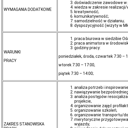
doświadczenie zawodowe w p
Załatwianie
wiedza w zakresie realizacji
spraw
WYMAGANIA DODATKOWE
kreatywność;
Kolejność
komunikatywność;
załatwiania
samodzielność w działaniu;
spraw
dyspozycyjność (wizyty w Mł
Moja
sprawa
praca biurowa w siedzibie Oś
Ogłoszenia
praca animatora w środowis
godziny pracy:
Komunikat
WARUNKI
Aktualności
poniedziałek, środa, czwartek 7:30 – 
PRACY
Konkursy/Dotacje
wtorek 7:30 – 17:00,
Plany
piątek 7:30 – 14:00;
zamówień
publicznych
Przetargi
analiza potrzeb i inspirowa
Zapytania
nawiązywanie bezpośrednieg
ofertowe
analiza postępów resocjaliz
projekcie,
Dialogi
organizowanie zajęć profila
techniczne
organizowanie szkoleń;
Rozeznania
organizowanie transportu/do
rynku
merytoryczne przygotowywan
ZAKRES STANOWISKA
wyjazdy;
Szacowanie