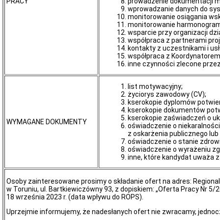
PRACY
prowadzenie dokumentacji me
wartości
wprowadzanie danych do sy
zamówień
monitorowanie osiągania ws
Oferty
monitorowanie harmonogram
inwestycyjne
wsparcie przy organizacji dz
współpraca z partnerami pro
Oferty
kontakty z uczestnikami i u
pracy
współpraca z Koordynatorem
Opracowanie
inne czynności zlecone prze
Strategii
Polityki
list motywacyjny;
Społecznej
życiorys zawodowy (CV);
do
kserokopie dyplomów potwie
roku
kserokopie dokumentów potw
2030.
kserokopie zaświadczeń o uk
Przyjęcie
WYMAGANE DOKUMENTY
oświadczenie o niekaralnośc
Strategii
z oskarżenia publicznego lu
Polityki
oświadczenie o stanie zdrow
Społecznej
oświadczenie o wyrażeniu zg
Województwa
inne, które kandydat uważa z
Kujawsko
–
Pomorskiego
Osoby zainteresowane prosimy o składanie ofert na adres: Regional
do
w Toruniu, ul. Bartkiewiczówny 93, z dopiskiem: „Oferta Pracy Nr 5/
roku
18 września 2023 r. (data wpływu do ROPS).
2030
Uprzejmie informujemy, że nadesłanych ofert nie zwracamy, jedno
Sprawozdanie