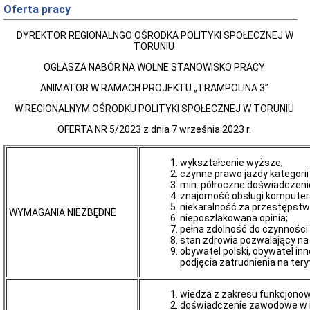
rejestry
Oferta pracy
Bank
danych
DYREKTOR REGIONALNGO OŚRODKA POLITYKI SPOŁECZNEJ W
o
TORUNIU
wolnych
miejscach
OGŁASZA NABÓR NA WOLNE STANOWISKO PRACY
w
placówkach
ANIMATOR W RAMACH PROJEKTU „TRAMPOLINA 3”
opiekuńczo-
wychowawczych
W REGIONALNYM OŚRODKU POLITYKI SPOŁECZNEJ W TORUNIU
Budżet,
OFERTA NR 5/2023 z dnia 7 września 2023 r.
inwestycje
i
majątek
wykształcenie wyższe;
Budżet
czynne prawo jazdy kategorii
min. półroczne doświadczen
Inwestycje
znajomość obsługi komputera
Majątek
niekaralność za przestępstw
WYMAGANIA NIEZBĘDNE
nieposzlakowana opinia;
Sprawozdania
pełna zdolność do czynności
Sprawozdania
stan zdrowia pozwalający na
finansowe
obywatel polski, obywatel 
podjęcia zatrudnienia na tery
Dokumentacje
kontroli
Dokumentacje
wiedza z zakresu funkcjonow
kontroli
doświadczenie zawodowe w in