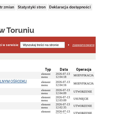
tr zmian
Statystyki stron
Deklaracja dostępności
 w Toruniu
i w serwisie:
zaawansowane
Typ
Data
Operacja
element
2026-07-13
MODYFIKACJA
menu
12:04:18
ALNYM OŚRODKU
element
2026-07-13
MODYFIKACJA
menu
12:04:16
element
2026-07-13
UTWORZENIE
menu
12:04:09
element
2026-07-13
USUNIĘCIE
menu
12:03:09
element
2026-07-13
UTWORZENIE
menu
12:02:35
element
2026-07-13
UTWORZENIE