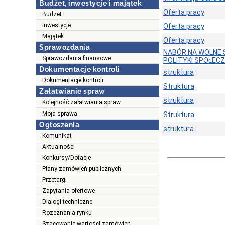
Budżet, inwestycje i majątek
Oferta pracy
Budżet
Inwestycje
Oferta pracy
Majątek
Oferta pracy
Sprawozdania
NABÓR NA WOLNE 
Sprawozdania finansowe
POLITYKI SPOŁECZN
Dokumentacje kontroli
struktura
Dokumentacje kontroli
Struktura
Załatwianie spraw
struktura
Kolejność załatwiania spraw
Moja sprawa
Struktura
Ogłoszenia
struktura
Komunikat
Aktualności
Konkursy/Dotacje
Plany zamówień publicznych
Przetargi
Zapytania ofertowe
Dialogi techniczne
Rozeznania rynku
Szacowanie wartości zamówień