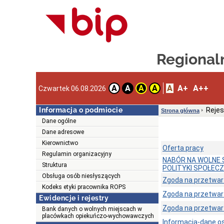
Regionaln
A
A+
A++
A
A
A
A
Czwartek 06.08.2026
Informacja o podmiocie
Rejes
Strona główna
Dane ogólne
Dane adresowe
Kierownictwo
Oferta pracy
Regulamin organizacyjny
NABÓR NA WOLNE 
Struktura
POLITYKI SPOŁECZN
Obsługa osób niesłyszących
Zgoda na przetwa
Kodeks etyki pracownika ROPS
Zgoda na przetwa
Ewidencje i rejestry
Zgoda na przetwa
Bank danych o wolnych miejscach w
placówkach opiekuńczo-wychowawczych
Informacja-dane 