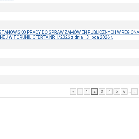
STANOWISKO PRACY DO SPRAW ZAMÓWIEŃ PUBLICZNYCH W REGION
EJ W TORUNIU OFERTA NR 1/2026 z dnia 13 lipca 2026 r.
...
«
‹
1
2
3
4
5
6
›