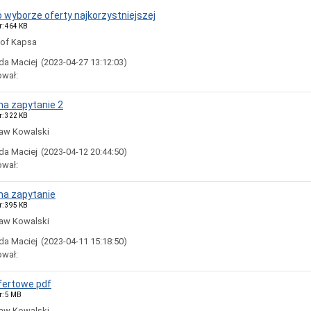
o wyborze oferty najkorzystniejszej
r: 464 KB
tof Kapsa
da Maciej
(2023-04-27 13:12:03)
ował:
a zapytanie 2
r: 322 KB
aw Kowalski
da Maciej
(2023-04-12 20:44:50)
ował:
na zapytanie
r: 395 KB
aw Kowalski
da Maciej
(2023-04-11 15:18:50)
ował:
fertowe.pdf
r: 5 MB
aw Kowalski