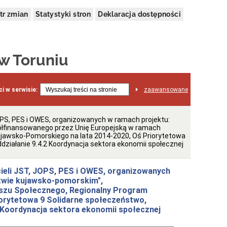
tr zmian
Statystyki stron
Deklaracja dostępności
 w Toruniu
i w serwisie:
zaawansowane
PS, PES i OWES, organizowanych w ramach projektu:
ółfinansowanego przez Unię Europejską w ramach
jawsko-Pomorskiego na lata 2014-2020, Oś Priorytetowa
działanie 9.4.2 Koordynacja sektora ekonomii społecznej
ieli JST, JOPS, PES i OWES, organizowanych
twie kujawsko-pomorskim",
szu Społecznego, Regionalny Program
orytetowa 9 Solidarne społeczeństwo,
2 Koordynacja sektora ekonomii społecznej