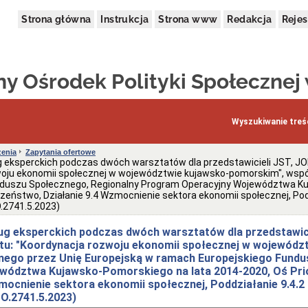
Strona główna
Instrukcja
Strona www
Redakcja
Rejes
y Ośrodek Polityki Społecznej
Wyszukiwanie treśc
enia
Zapytania ofertowe
 eksperckich podczas dwóch warsztatów dla przedstawicieli JST, JO
woju ekonomii społecznej w województwie kujawsko-pomorskim", wsp
nduszu Społecznego, Regionalny Program Operacyjny Województwa Ku
czeństwo, Działanie 9.4 Wzmocnienie sektora ekonomii społecznej, Pod
.2741.5.2023)
ug eksperckich podczas dwóch warsztatów dla przedstawic
tu: "Koordynacja rozwoju ekonomii społecznej w wojewódz
ego przez Unię Europejską w ramach Europejskiego Fundu
wództwa Kujawsko-Pomorskiego na lata 2014-2020, Oś Pri
zmocnienie sektora ekonomii społecznej, Poddziałanie 9.4.
O.2741.5.2023)