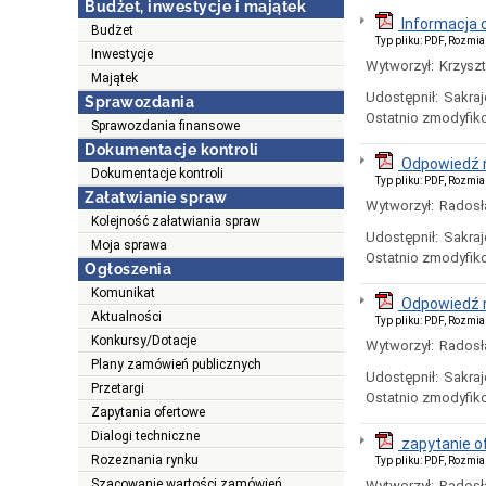
Budżet, inwestycje i majątek
Informacja 
Budżet
Typ pliku: PDF, Rozmia
Inwestycje
Wytworzył:
Krzysz
Majątek
Udostępnił:
Sakraj
Sprawozdania
Ostatnio zmodyfik
Sprawozdania finansowe
Dokumentacje kontroli
Odpowiedź n
Dokumentacje kontroli
Typ pliku: PDF, Rozmia
Załatwianie spraw
Wytworzył:
Radosł
Kolejność załatwiania spraw
Udostępnił:
Sakraj
Moja sprawa
Ostatnio zmodyfik
Ogłoszenia
Komunikat
Odpowiedź 
Aktualności
Typ pliku: PDF, Rozmia
Konkursy/Dotacje
Wytworzył:
Radosł
Plany zamówień publicznych
Udostępnił:
Sakraj
Przetargi
Ostatnio zmodyfik
Zapytania ofertowe
Dialogi techniczne
zapytanie o
Rozeznania rynku
Typ pliku: PDF, Rozmia
Szacowanie wartości zamówień
Wytworzył:
Radosł