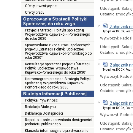
Oferty inwestycyjne
Udostępnił:
Sakraj
Oferty pracy
Ostatnio zmodyfik
Opracowanie Strategii Polityki
Społecznej do roku 2030.
Załącznik nr
Przyjęcie Strategii Polityki Społecznej
Typ pliku: DOCX, Rozm
Województwa Kujawsko – Pomorskiego
Wytworzył:
Radosł
do roku 2030
Sprawozdanie z konsultacji społecznych
Udostępnił:
Sakraj
projektu „Strategii Polityki Społecznej
Ostatnio zmodyfik
Województwa Kujawsko-Pomorskiego do
roku 2030”
Konsultacje społeczne projektu "Strategii
Załącznik nr
Polityki Społecznej Województwa
Typ pliku: DOCX, Rozm
Kujawsko-Pomorskiego do roku 2030"
Wytworzył:
Radosł
Harmonogram prac nad Strategią Polityki
Społecznej Województwa Kujawsko -
Udostępnił:
Sakraj
Pomorskiego do roku 2030
Ostatnio zmodyfik
Biuletyn Informacji Publicznej
Polityka Prywatności
Załącznik nr
Redakcja Biuletynu
Typ pliku: DOCX, Rozm
Deklaracja Dostepności
Wytworzył:
Radosł
Raport o stanie zapewniania dostępności
Udostępnił:
Sakraj
podmiotu publicznego
Ostatnio zmodyfik
Klauzula informacyjna o przetwarzaniu