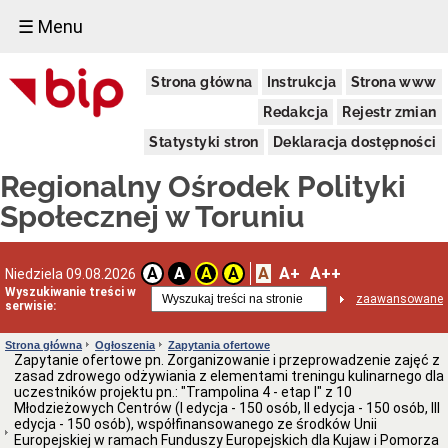
☰ Menu
Informacja
Strona główna
Instrukcja
Strona www
o
podmiocie
Redakcja
Rejestr zmian
Dane
ogólne
Statystyki stron
Deklaracja dostępności
Dane
Regionalny Ośrodek Polityki
adresowe
Kierownictwo
Społecznej w Toruniu
Regulamin
organizacyjny
Struktura
A
A+
A++
A
A
A
A
Niedziela 09.08.2026
Wyszukiwanie treści w
Obsługa
zaawansowane
serwisie:
osób
niesłyszących
Strona główna
Ogłoszenia
Zapytania ofertowe
Kodeks
Zapytanie ofertowe pn. Zorganizowanie i przeprowadzenie zajęć z
etyki
zasad zdrowego odżywiania z elementami treningu kulinarnego dla
pracownika
uczestników projektu pn.: "Trampolina 4 - etap I" z 10
ROPS
Młodzieżowych Centrów (I edycja - 150 osób, II edycja - 150 osób, III
Ewidencje
edycja - 150 osób), współfinansowanego ze środków Unii
i
Europejskiej w ramach Funduszy Europejskich dla Kujaw i Pomorza