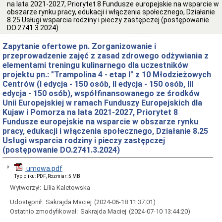
rejestry
na lata 2021-2027, Priorytet 8 Fundusze europejskie na wsparcie w
obszarze rynku pracy, edukacji i włączenia społecznego, Działanie
Bank
8.25 Usługi wsparcia rodziny i pieczy zastępczej (postępowanie
danych
DO.2741.3.2024)
o
wolnych
Zapytanie ofertowe pn. Zorganizowanie i
miejscach
w
przeprowadzenie zajęć z zasad zdrowego odżywiania z
placówkach
elementami treningu kulinarnego dla uczestników
opiekuńczo-
projektu pn.: "Trampolina 4 - etap I" z 10 Młodzieżowych
wychowawczych
Centrów (I edycja - 150 osób, II edycja - 150 osób, III
Budżet,
edycja - 150 osób), współfinansowanego ze środków
inwestycje
Unii Europejskiej w ramach Funduszy Europejskich dla
i
Kujaw i Pomorza na lata 2021-2027, Priorytet 8
majątek
Fundusze europejskie na wsparcie w obszarze rynku
Budżet
pracy, edukacji i włączenia społecznego, Działanie 8.25
Inwestycje
Usługi wsparcia rodziny i pieczy zastępczej
Majątek
(postępowanie DO.2741.3.2024)
Sprawozdania
umowa.pdf
Sprawozdania
Typ pliku: PDF, Rozmiar: 5 MB
finansowe
Wytworzył:
Lilia Kaletowska
Dokumentacje
kontroli
Udostępnił:
Sakrajda Maciej
(2024-06-18 11:37:01)
Dokumentacje
Ostatnio zmodyfikował:
Sakrajda Maciej
(2024-07-10 13:44:20)
kontroli