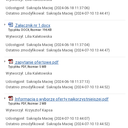
wartości
zamówień
Udostępnił:
Sakrajda Maciej
(2024-06-18 11:37:06)
Ostatnio zmodyfikował:
Sakrajda Maciej
(2024-07-10 13:44:41)
Oferty
inwestycyjne
Załącznik nr 1.docx
Oferty
pracy
Typ pliku: DOCX, Rozmiar: 196 KB
Wytworzył:
Lilia Kaletowska
Opracowanie
Strategii
Udostępnił:
Sakrajda Maciej
(2024-06-18 11:37:04)
Polityki
Ostatnio zmodyfikował:
Sakrajda Maciej
(2024-07-10 13:44:47)
Społecznej
do
roku
zapytanie ofertowe.pdf
2030.
Typ pliku: PDF, Rozmiar: 5 MB
Przyjęcie
Wytworzył:
Lilia Kaletowska
Strategii
Polityki
Udostępnił:
Sakrajda Maciej
(2024-06-18 11:37:13)
Społecznej
Ostatnio zmodyfikował:
Sakrajda Maciej
(2024-07-10 13:44:52)
Województwa
Kujawsko
–
Informacja o wyborze oferty najkorzystniejszej.pdf
Pomorskiego
Typ pliku: PDF, Rozmiar: 2 MB
do
Wytworzył:
Krzysztof Kapsa
roku
2030
Udostępnił:
Sakrajda Maciej
(2024-07-10 13:44:07)
Sprawozdanie
Ostatnio zmodyfikował:
Sakrajda Maciej
(2024-07-10 13:44:52)