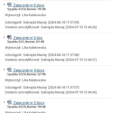
Załatwianie
Załącznik nr 6.docx
spraw
Typ pliku: DOCX, Rozmiar: 193 KB
Kolejność
Wytworzył:
Lilia Kaletowska
załatwiania
spraw
Udostępnił:
Sakrajda Maciej
(2024-06-18 11:37:09)
Moja
Ostatnio zmodyfikował:
Sakrajda Maciej
(2024-07-10 13:44:26)
sprawa
Ogłoszenia
Załącznik nr 5.doc
Typ pliku: DOC, Rozmiar: 241 KB
Komunikat
Wytworzył:
Lilia Kaletowska
Aktualności
Konkursy/Dotacje
Udostępnił:
Sakrajda Maciej
(2024-06-18 11:37:08)
Ostatnio zmodyfikował:
Sakrajda Maciej
(2024-07-10 13:44:31)
Plany
zamówień
publicznych
Załącznik nr 4.docx
Typ pliku: DOCX, Rozmiar: 227 KB
Przetargi
Wytworzył:
Lilia Kaletowska
Zapytania
ofertowe
Udostępnił:
Sakrajda Maciej
(2024-06-18 11:37:07)
Dialogi
Ostatnio zmodyfikował:
Sakrajda Maciej
(2024-07-10 13:44:36)
techniczne
Rozeznania
Załącznik nr 2.docx
rynku
Typ pliku: DOCX, Rozmiar: 194 KB
Szacowanie
Wytworzył:
Lilia Kaletowska